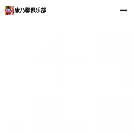
康乃馨俱乐部