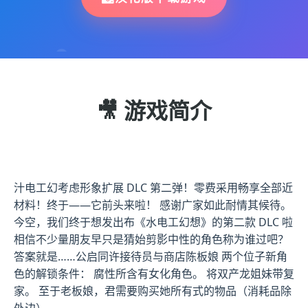
🎥 游戏简介
汁电工幻考虑形象扩展 DLC 第二弹！零费采用畅享全部近
材料！终于——它前头来啦！ 感谢广家如此耐情其候待。
今空，我们终于想发出布《水电工幻想》的第二款 DLC 啦
相信不少量朋友早只是猜始剪影中性的角色称为谁过吧？
答案就是……公启同许接待员与商店陈板娘 两个位子新角
色的解锁条件： 腐性所含有女化角色。 将双产龙姐妹带复
家。 至于老板娘，君需要购买她所有式的物品（消耗品除