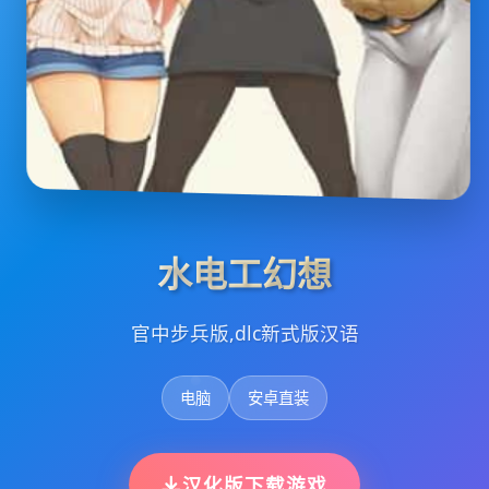
水电工幻想
官中步兵版,dlc新式版汉语
电脑
安卓直装
汉化版下载游戏