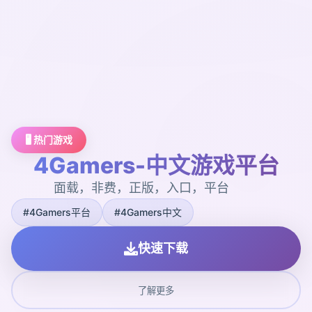
🖥️ 热门游戏
4Gamers-中文游戏平台
面载，非费，正版，入口，平台
#4Gamers平台
#4Gamers中文
快速下载
了解更多