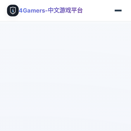
4Gamers-中文游戏平台