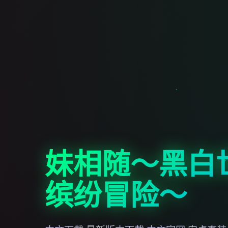
妹相随～黑白
缤纷冒险～