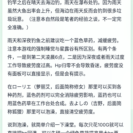
钓竿之后在晴天去海边钓，雨天在瀑布处钓。因为雨天
虽然大鱼出率会上升，但海边在雨天反而会钓到很多垃
圾玩意。（注意本自然段是笔者的经验之谈，不一定完
全准确。）
雨天和深夜钓鱼之前建议吃一个蓝色草药，减缓疲劳。
注意本游戏的强制睡觉与星露谷有所区别。有两个条
件，一是到第二天凌晨6点，二是因为深夜或者雨天过度
工作导致疲劳度过高。Hp归零不会导致昏迷，疲劳度没
有面板可以直接显示，但是会有提示。
在ローリエ（萝丽艾，后面简称修女）那里可以买到各
种药剂，蓝色药剂可以完全消除疲劳影响，蓝药也可以
用蓝色药草在工作台处合成。去よしの（吉野，后面简
称狐狸）那里可以泡澡，直接清空疲劳度。
说到泡澡，就简单介绍一下澡堂。每次只花100G就可以