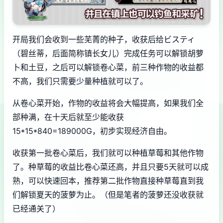
开局我们会收到一些芜菁的种子，收获后给ビスティ
（碧丝蒂，后面简称镇长女儿）完成任务可以解锁胡萝
卜和土豆，之后可以解锁卷心菜，前三种作物的收益都
不高，我们只需要少量种植就可以了。
从卷心菜开始，作物的收益将会大幅提高，如果我们全
部种满，在十天后就至少能收获
15*15*840=189000G，初步实现经济自由。
收获第一批卷心菜后，我们就可以种植草莓和其他作物
了。种草莓的收益比卷心菜还高，并且只要5天就可以成
熟，可以快速回本，推荐第二批作物直接种草莓直到我
们解锁夏天的菠萝为止。（但是笔者的菠萝还没收获就
已经通关了）