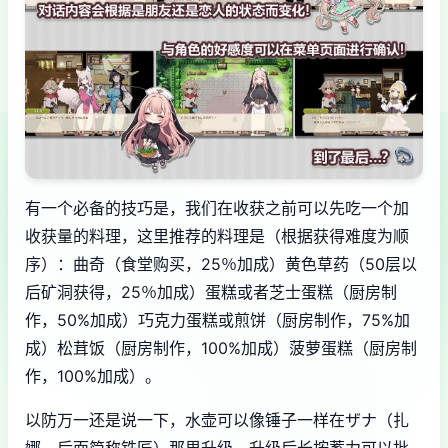
有一个必备的技巧是，我们在收获之前可以先吃一个加
收获量的料理，这里推荐的料理是（根据获得难度为顺
序）：曲奇（食堂购买，25％加成）黄色草药（50层以
后矿洞获得，25％加成）蛋糕或者芝士蛋糕（厨房制
作，50%加成）巧克力蛋糕或煎饼（厨房制作，75%加
成）松茸饭（厨房制作，100%加成）菠萝蛋糕（厨房制
作，100%加成）。
以防万一还是说一下，水壶可以像锤子一样在ザナ（扎