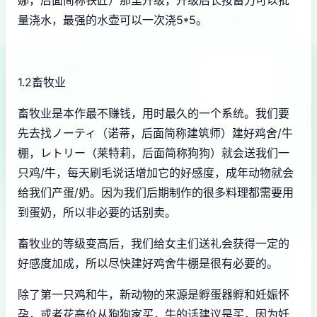
娜，后面简称铁匠）那里升级，升级后长按蓄力可以批
量浇水，最强的水壶可以一次浇5*5。
1.2畜牧业
畜牧业是本作最不赚钱，用时最久的一个系统。我们要
先去找ノーティ（诺蒂，后面简称建筑师）建好鸡舍/牛
棚，レトリー（莱特莉，后面简称狗狗）就会送我们一
只鸡/牛，每天刷毛说话增加它的好感度，成年动物就会
给我们产蛋/奶。因为我们后期制作的很多料理都需要用
到蛋奶，所以非必要的话别卖。
畜牧业的等级变高后，我们给女主们送礼会获得一定的
好感度加成，所以尽快建好鸡舍牛棚是很有必要的。
除了第一只鸡和牛，新动物的来源是孵蛋器孵和妊娠怀
孕，或者花高价从狗狗家买，牛的话建议是买，因为妊