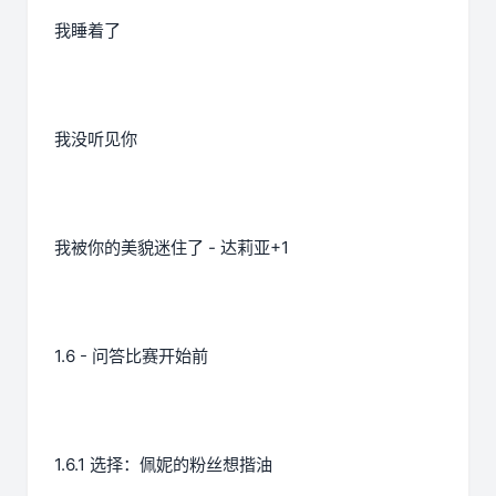
我睡着了
我没听见你
我被你的美貌迷住了 - 达莉亚+1
1.6 - 问答比赛开始前
1.6.1 选择：佩妮的粉丝想揩油