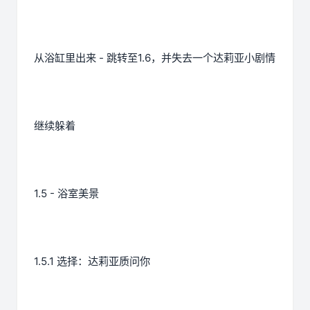
从浴缸里出来 - 跳转至1.6，并失去一个达莉亚小剧情
继续躲着
1.5 - 浴室美景
1.5.1 选择：达莉亚质问你