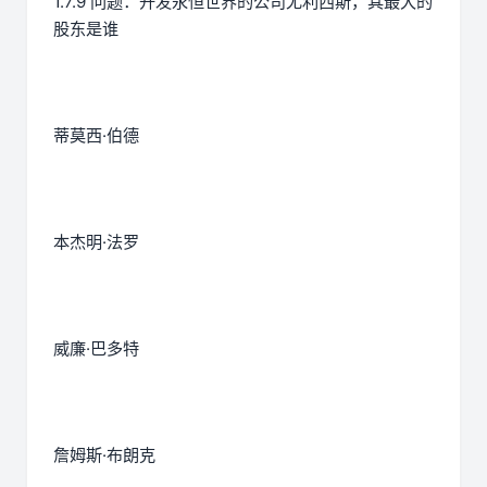
1.7.9 问题：开发永恒世界的公司尤利西斯，其最大的
股东是谁
蒂莫西·伯德
本杰明·法罗
威廉·巴多特
詹姆斯·布朗克