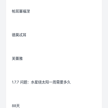
帕耳塞福涅
德莫忒耳
芙蕾雅
1.7.7 问题：水星绕太阳一周需要多久
88天