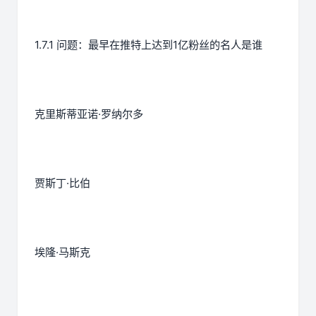
1.7.1 问题：最早在推特上达到1亿粉丝的名人是谁
克里斯蒂亚诺·罗纳尔多
贾斯丁·比伯
埃隆·马斯克