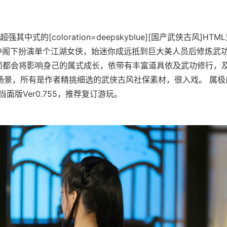
其中式的[coloration=deepskyblue][国产武侠古风]H
戏中阁下扮演单个江湖女侠，始迷你成远抵到巨大美人员后修炼武
项都会将影响身己的属式成长，依带有丰富道具依及武功修行，及
场景，所有是作者精挑细选的武侠古风社保素材，很入戏。 属
当面版Ver0.755，推荐复订游玩。