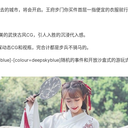
去的城市，将会开启。王府步门你买件首屈一指便宜的衣服就行
致唯美的武侠古风CG，引人入胜的沉浸代入感。
保动态CG和视瓶，完合计都是步兵不骑马的。
pskyblue]-[colour=deepskyblue]随机的事件和开放沙盒式