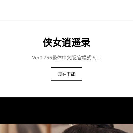
侠女逍遥录
Ver0.755繁体中文版,官模式入口
现在下载