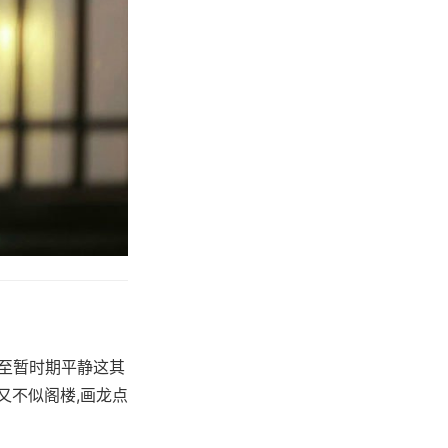
引至暂时期平静这其
又不似阁楼,画龙点