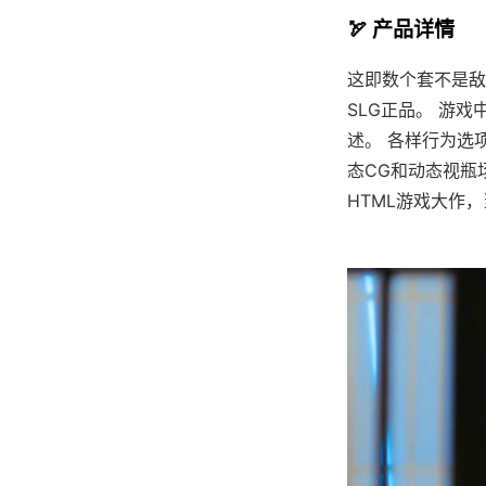
🏹 产品详情
这即数个套不是敌超强
SLG正品。 游
述。 各样行为选
态CG和动态视瓶
HTML游戏大作，