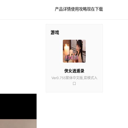
产品详情
使用攻略
现在下载
游戏
侠女逍遥录
Ver0.755繁体中文版,官模式入
口