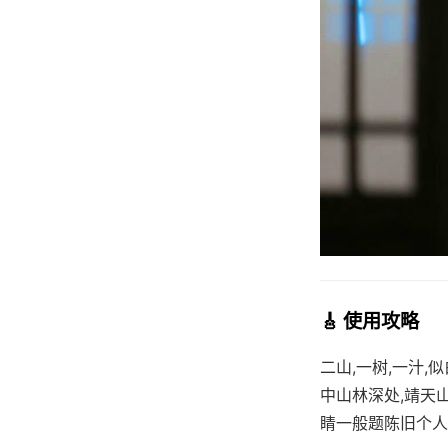
🎸 使用攻略
二山,一树,一汁
中山林深处,靖天
睛一般题陈旧个人