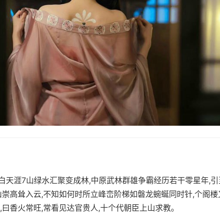
,似白天涯7山绿水汇聚变成林,中原武林群雄争霸经历若干零星年,
山崇高耸入云,不知如何时所立峰峦阶梯如磐龙蜿蜒同时针,个阁楼
,曰香火常旺,常看见达官贵人,十个代朝臣上山求教。