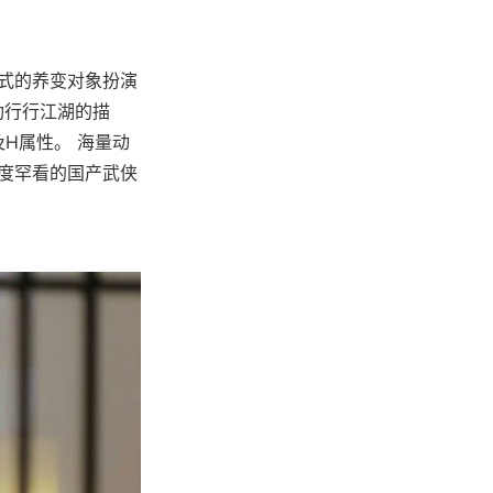
TML式的养变对象扮演
功行行江湖的描
H属性。 海量动
极度罕看的国产武侠