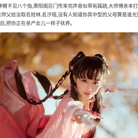
,伸臂不见八个指,萧阳阁巨门传来完声音似带有蹊跷,大师傅亲本
娃师父给汝取名姓林,名汐瑶,没有人知道你其中型的父母算是谁光
后,把你正在亲产女儿一样子抚养。