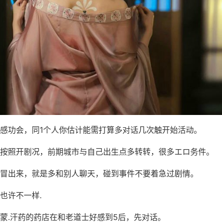
感功会，同1个人你估计能需打算多对话几次触开始活动。
按照开剧况，前期城市与自己出生点多转转，很多エロ务件。
冒出来，就是多和别人聊天，碰到事件不要着急过剧情。
也许不一样.
蒙.汗药的药店在和老道士好感到5后，先对话。